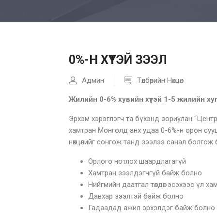
0%-Н ХҮҮТЭЙ ЗЭЭЛ
Админ
Төлбөрийн Нөхцөл
Жилийн 0-6% хувийн хүүтэй 1-5 жилийн х
Эрхэм хэрэглэгч та бүхэнд зориулан “Центр
хамтран Монголд анх удаа 0-6%-н орон сууц
нөхцөлийг сонгож танд зээлээ санал болгож 
Орлого нотлох шаардлагагүй
Хамтран зээлдэгчгүй байж болно
Нийгмийн даатгал төлдөг эсэхээс үл ха
Давхар зээлтэй байж болно
Гадаадад ажил эрхэлдэг байж болно