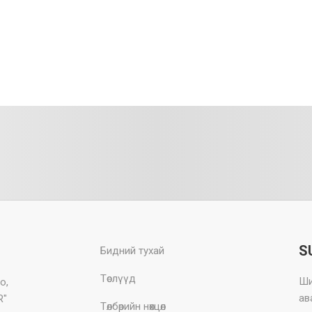
S
Бидний тухай
Төслүүд
Ши
о,
ав
R"
Төлбөрийн нөхцөл