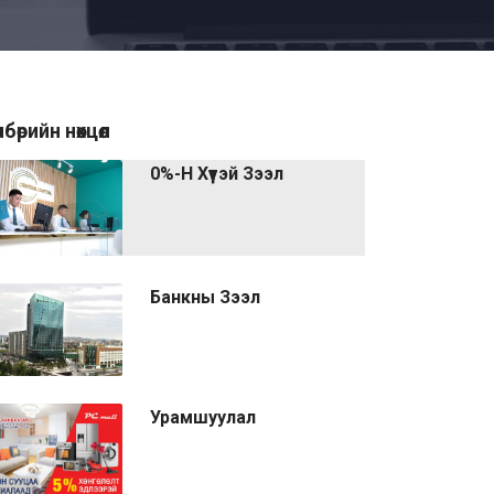
лбөрийн нөхцөл
0%-Н Хүүтэй Зээл
Банкны Зээл
Урамшуулал