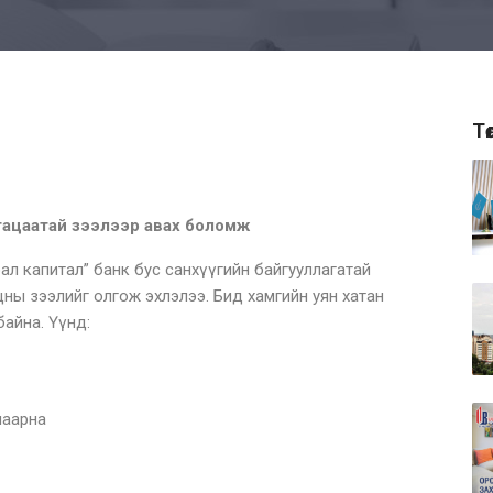
Тө
угацаатай зээлээр авах боломж
ал капитал” банк бус санхүүгийн байгууллагатай
ны зээлийг олгож эхлэлээ. Бид хамгийн уян хатан
байна. Үүнд:
маарна