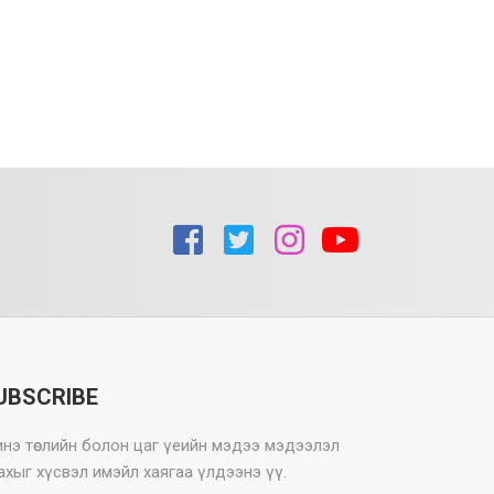
UBSCRIBE
нэ төслийн болон цаг үеийн мэдээ мэдээлэл
ахыг хүсвэл имэйл хаягаа үлдээнэ үү.