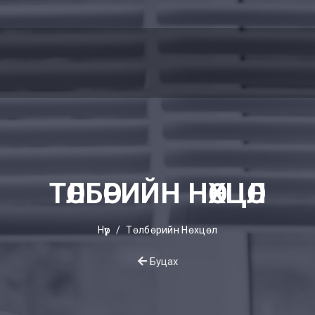
ТӨЛБӨРИЙН НӨХЦӨЛ
Нүүр
Төлбөрийн Нөхцөл
Буцах