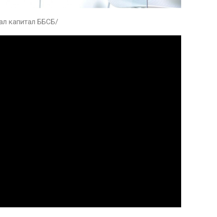
ал капитал ББСБ/