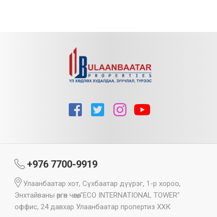
+976 7700-9919
Улаанбаатар хот, Сүхбаатар дүүрэг, 1-р хороо,
Энхтайваны өргөн чөлөө, "ECO INTERNATIONAL TOWER"
оффис, 24 давхар Улаанбаатар пропертиз ХХК