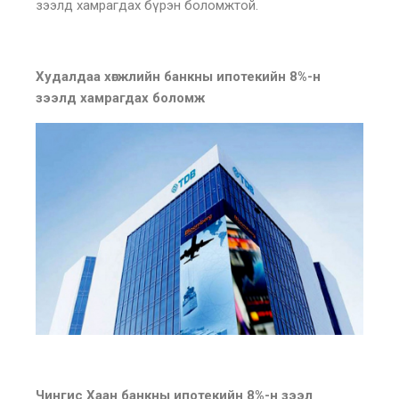
зээлд хамрагдах бүрэн боломжтой.
Худалдаа хөгжлийн банкны ипотекийн 8%-н
зээлд хамрагдах боломж
Чингис Xаан банкны ипотекийн 8%-н зээл