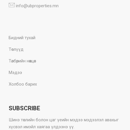
info@ubproperties.mn
Бидний тухай
Төслүүд
Төлбөрийн нөхцөл
Мэдээ
Холбоо барих
SUBSCRIBE
Шинэ төслийн болон цаг үеийн мэдээ мэдээлэл авахыг
хүсвэл имэйл хаягаа үлдээнэ үү.