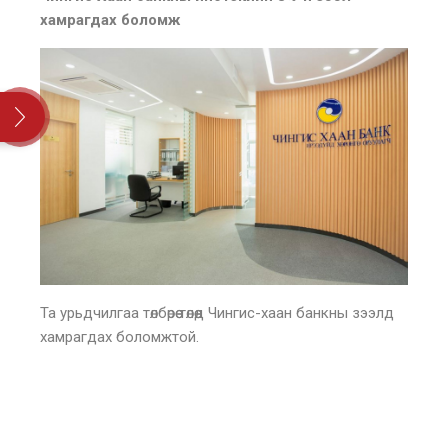
хамрагдах боломж
Хайх:
Та урьдчилгаа төлбөрөө төлөөд Чингис-хаан банкны зээлд
хамрагдах боломжтой.