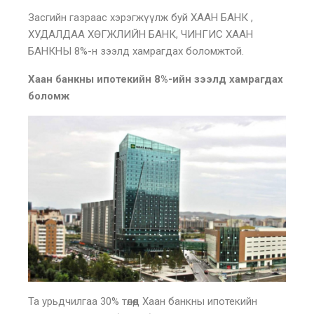
Засгийн газраас хэрэгжүүлж буй ХААН БАНК ,
ХУДАЛДАА ХӨГЖЛИЙН БАНК, ЧИНГИС ХААН
БАНКНЫ 8%-н зээлд хамрагдах боломжтой.
Хаан банкны ипотекийн 8%-ийн зээлд хамрагдах
боломж
Та урьдчилгаа 30% төлөөд Хаан банкны ипотекийн