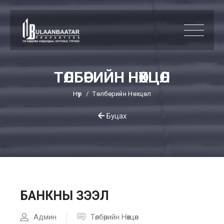
ТӨЛБӨРИЙН НӨХЦӨЛ
Нүүр
Төлбөрийн Нөхцөл
Буцах
БАНКНЫ ЗЭЭЛ
Админ
Төлбөрийн Нөхцөл