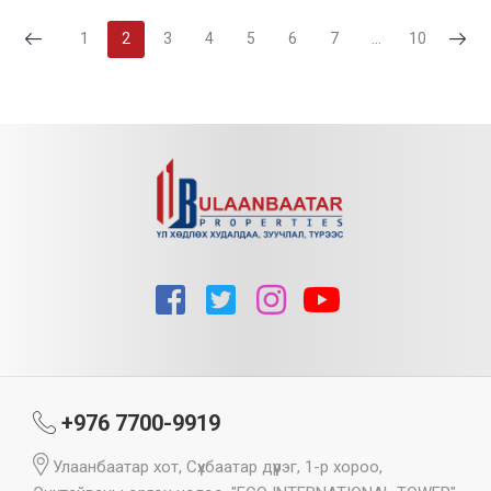
1
2
3
4
5
6
7
...
10
+976 7700-9919
Улаанбаатар хот, Сүхбаатар дүүрэг, 1-р хороо,