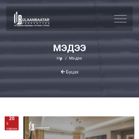
МЭДЭЭ
Нүүр
Мэдээ
Буцах
20
5
сарын