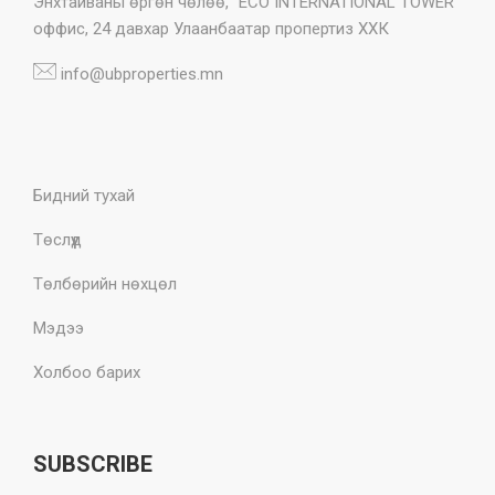
Энхтайваны өргөн чөлөө, "ECO INTERNATIONAL TOWER"
оффис, 24 давхар Улаанбаатар пропертиз ХХК
info@ubproperties.mn
Бидний тухай
Төслүүд
Төлбөрийн нөхцөл
Мэдээ
Холбоо барих
SUBSCRIBE