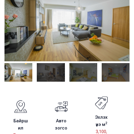
Эхлэх
Байрш
Авто
2
үнэ м
ил
зогсо
3,100,