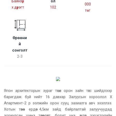
ол
Баянзүр
000
х дүүрэгт
102
төг
Өрөөни
й
сонголт
2-3
Япон архитекторын зураг төсөл орон зайн төгс шийдлээр
баригдаж буй нийт 16 давхар Залуусын хороолол Х
Апартмент-2 р ээлжийн орон сууц захиалга авч эхэллээ.
Хотын төвөөс ердөө 4,5км зайд байрлалтай залуучуудад
зориулсан шинэ төлөвлөлт, бодит үнэ, өндөр зэрэглэлийн