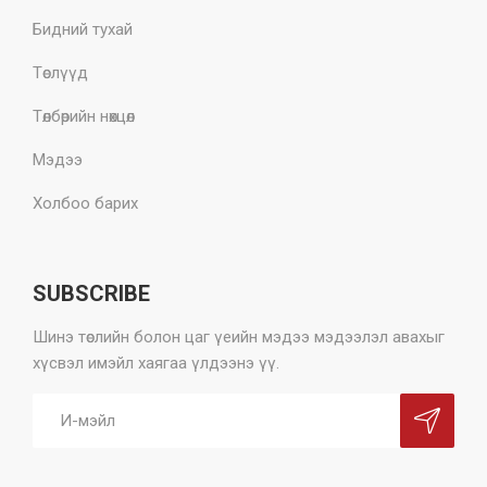
Бидний тухай
Төслүүд
Төлбөрийн нөхцөл
Мэдээ
Холбоо барих
SUBSCRIBE
Шинэ төслийн болон цаг үеийн мэдээ мэдээлэл авахыг
хүсвэл имэйл хаягаа үлдээнэ үү.