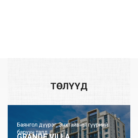
ТӨСЛҮҮД
Баянгол дүүрэг, Энхтайвны гүүрний
баруун талд
GRANDE VILLA