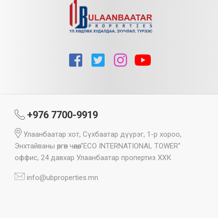
+976 7700-9919
Улаанбаатар хот, Сүхбаатар дүүрэг, 1-р хороо,
Энхтайваны өргөн чөлөө, "ECO INTERNATIONAL TOWER"
оффис, 24 давхар Улаанбаатар пропертиз ХХК
info@ubproperties.mn