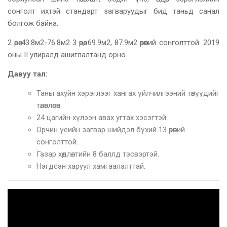
сонголт ихтэй стандарт загваруудыг бид таньд санал
болгож байна.
2 өрөө 43.8м2-76.8м2 3 өрөө, 69.9м2, 87.9м2 өрөөний сонголттой. 2019
оны II улиралд ашиглалтанд орно.
Давуу тал:
Таны ахуйн хэрэглээг хангах үйлчилгээний төвүүдийг
төлөвлөсөн
24 цагийн хүлээн авах угтах хэсэгтэй.
Орчин үеийн загвар шийдэл бүхий 13 өрөөний
сонголттой.
Газар хөдлөлтийн 8 баллд тэсвэртэй.
Нэгдсэн харуул хамгаалалттай.